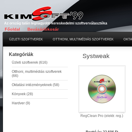
Az ország talán legnagyobb kereskedelmi szoftverválasztéka
Főoldal
Bevásárlókosár
ÜZLETI SZOFTVEREK
OTTHONI, MULTIMÉDIÁS SZOFTVEREK
OKTA
Kategóriák
Systweak
Üzleti szoftverek (616)
Otthoni, multimédiás szoftverek
(66)
Oktatási intézményeknek (58)
Könyvek (28)
Hardver (9)
RegClean Pro (elektr. reg.)