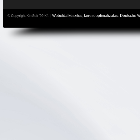
Weboldalkészítés
keresőoptimalizálás
Deutsche 
© Copyright KimSoft '99 Kft. |
,
: