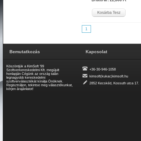
Bruttó ár: 22,606 Ft
Kosárba Tesz
1
Bemutatkozás
Kapcsolat
Köszöntjük a KimSoft ’99
+36-30-946-1058
Szoftverkereskedelmi Kft. megújult
honlapján Cégünk az ország talán
kimsoft(kukac)kimsoft.hu
legnagyobb kereskedelmi
szoftverválasztékát kínálja Önöknek.
2852 Kecskéd, Kossuth utca 17.
Regisztráljon, tekintse meg választékunkat,
kérjen árajánlatot!