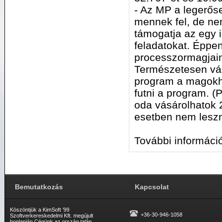
- Az MP a legerőse
mennek fel, de ne
támogatja az egy
feladatokat. Éppen
processzormagjain
Természetesen vás
program a magokho
futni a program. 
oda vásárolhatok 2
esetben nem leszn
További informáci
Bemutatkozás
Kapcsolat
Köszöntjük a KimSoft ’99
+36-30-946-1058
Szoftverkereskedelmi Kft. megújult
honlapján Cégünk az ország talán