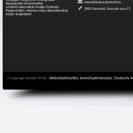
kimsoft(kukac)kimsoft.hu
legnagyobb kereskedelmi
szoftverválasztékát kínálja Önöknek.
2852 Kecskéd, Kossuth utca 17.
Regisztráljon, tekintse meg választékunkat,
kérjen árajánlatot!
Weboldalkészítés
keresőoptimalizálás
Deutsche 
© Copyright KimSoft '99 Kft. |
,
: