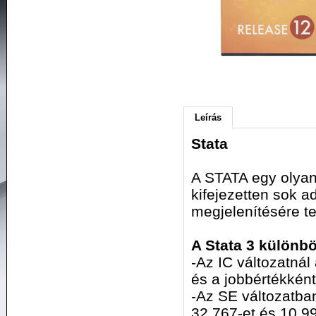
Leírás
Stata
A STATA egy olyan
kifejezetten sok ad
megjelenítésére te
A Stata 3 különb
-Az IC változatnál
és a jobbértékként
-Az SE változatba
32.767-et és 10.99