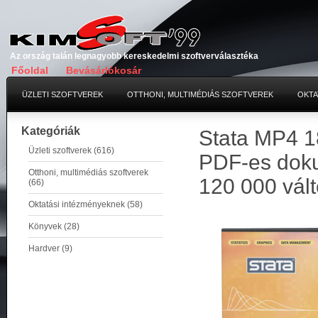
Az ország talán legnagyobb kereskedelmi szoftverválasztéka
Főoldal
Bevásárlókosár
ÜZLETI SZOFTVEREK
OTTHONI, MULTIMÉDIÁS SZOFTVEREK
OKTA
Kategóriák
Stata MP4 18
Üzleti szoftverek (616)
PDF-es doku
Otthoni, multimédiás szoftverek
120 000 vált
(66)
Oktatási intézményeknek (58)
Könyvek (28)
Hardver (9)